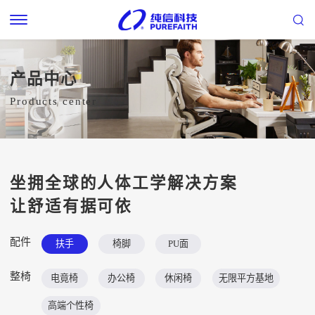
产品中心
Products center
坐拥全球的人体工学解决方案
让舒适有据可依
配件
扶手
椅脚
PU面
整椅
电竟椅
办公椅
休闲椅
无限平方基地
高端个性椅